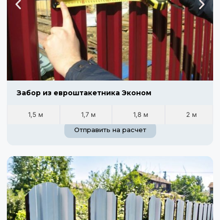
Забор из евроштакетника Эконом
1,5 м
1,7 м
1,8 м
2 м
Отправить на расчет