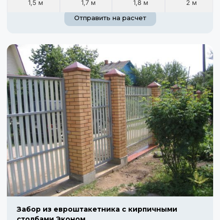
1,5 м
1,7 м
1,8 м
2 м
Отправить на расчет
Забор из евроштакетника с кирпичными
столбами Эконом